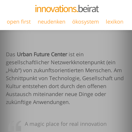
open first
neudenken
ökosystem
lexikon
Das
Urban Future Center
ist ein
gesellschaftlicher Netzwerkknotenpunkt (ein
„Hub“) von zukunftsorientierten Menschen. Am
Schnittpunkt von Technologie, Gesellschaft und
Kultur entstehen dort durch den offenen
Austausch miteinander neue Dinge oder
zukünftige Anwendungen.
A magic place for real innovation