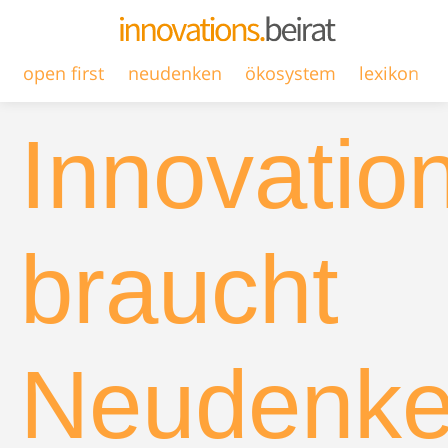
open first
neudenken
ökosystem
lexikon
Innovatio
braucht
Neudenk