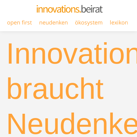
open first
neudenken
ökosystem
lexikon
Innovatio
braucht
Neudenk