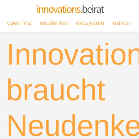
open first
neudenken
ökosystem
lexikon
Innovatio
braucht
Neudenk