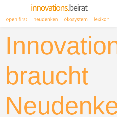
open first
neudenken
ökosystem
lexikon
Innovatio
braucht
Neudenk