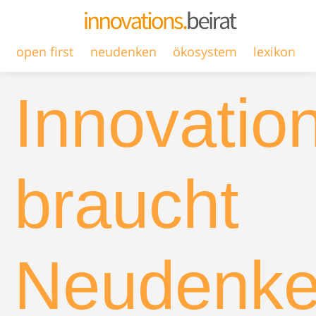
open first
neudenken
ökosystem
lexikon
Innovatio
braucht
Neudenk