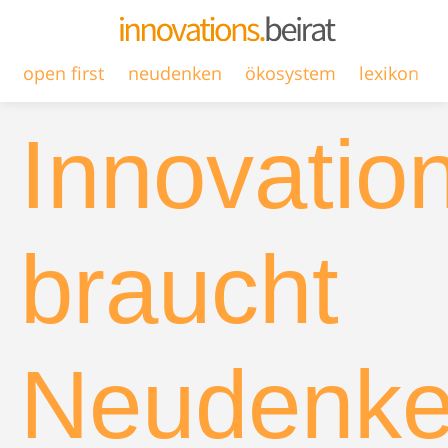
open first
neudenken
ökosystem
lexikon
Innovatio
braucht
Neudenk