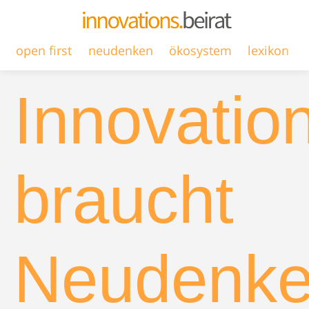
open first
neudenken
ökosystem
lexikon
Innovatio
braucht
Neudenk