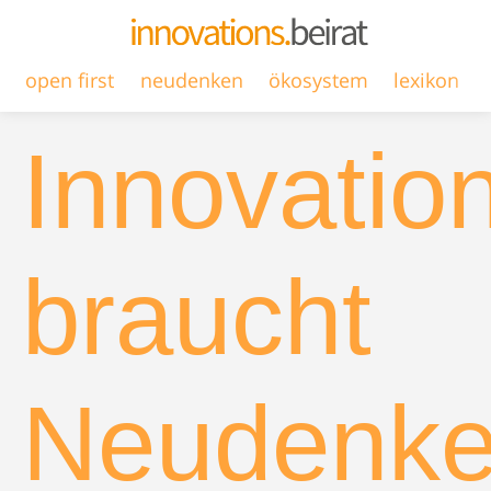
open first
neudenken
ökosystem
lexikon
Innovatio
braucht
Neudenk