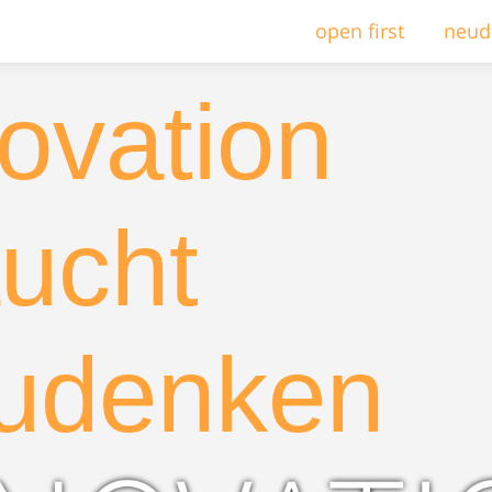
open first
neud
ovation
ucht
udenken