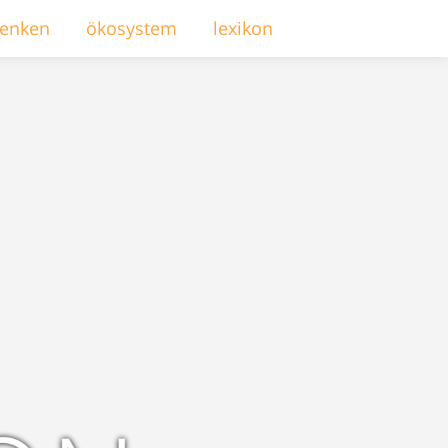
enken
ökosystem
lexikon