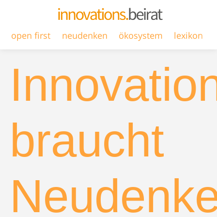
open first
neudenken
ökosystem
lexikon
Innovatio
braucht
Neudenk