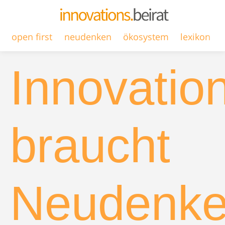
open first
neudenken
ökosystem
lexikon
Innovatio
braucht
Neudenk