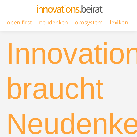
open first
neudenken
ökosystem
lexikon
Innovatio
braucht
Neudenk