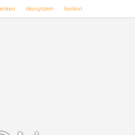
enken
ökosystem
lexikon