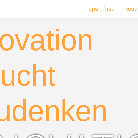
open first
neud
ovation
ucht
udenken