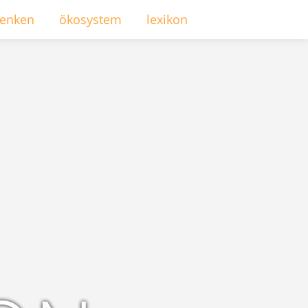
enken
ökosystem
lexikon