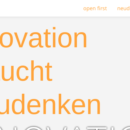
open first
neud
ovation
ucht
udenken